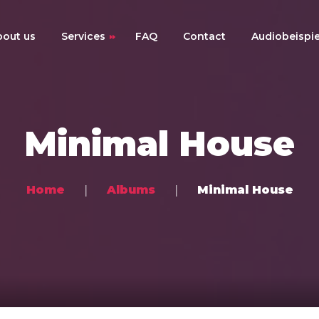
bout us
Services
FAQ
Contact
Audiobeispie
Online-Mixing
Online-Mastering
Minimal House
Online-Musikproduktion
Preise
Home
Albums
Minimal House