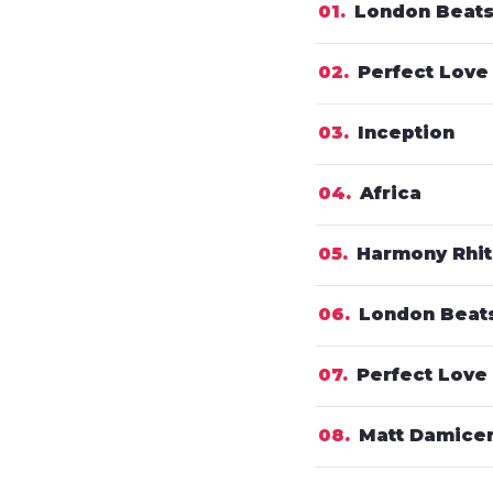
01
London Beat
02
Perfect Love
03
Inception
04
Africa
05
Harmony Rhi
06
London Beat
07
Perfect Love
08
Matt Damice